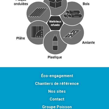
Éco-engagement
Chantiers de référence
Nos sites
Contact
Groupe Poisson