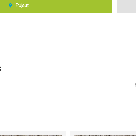
Pujaut
s